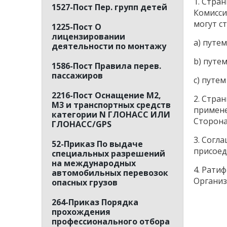
1. Стра
1527-Пост Пер. групп детей
Комисси
могут с
1225-Пост О
лицензировании
a) путем
деятельности по монтажу
b) путе
1586-Пост Правила перев.
пассажиров
c) путе
2216-Пост Оснащение М2,
2. Стра
М3 и транспортных средств
примене
категории N ГЛОНАСС ИЛИ
Сторона
ГЛОНАСС/GPS
3. Согл
52-Приказ По выдаче
присоед
специальных разрешений
на международных
4. Рати
автомобильных перевозок
Организ
опасных грузов
264-Приказ Порядка
прохождения
профессионального отбора