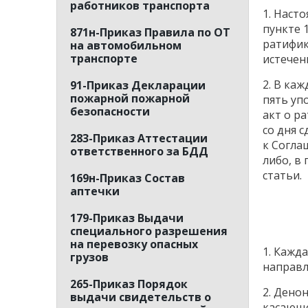
работников транспорта
1. Наст
пункте 
871н-Приказ Правила по ОТ
ратифик
на автомобильном
транспорте
истечен
2. В ка
91-Приказ Декларации
пожарной пожарной
пять уп
безопасности
акт о р
со дня 
283-Приказ Аттестации
к Согла
ответственного за БДД
либо, в
статьи.
169н-Приказ Состав
аптечки
179-Приказ Выдачи
специального разрешения
на перевозку опасных
1. Кажд
грузов
направл
265-Приказ Порядок
2. Дено
выдачи свидетельств о
касающе