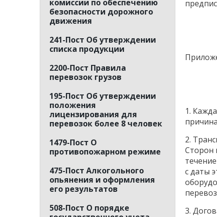
комиссии по обеспечению
предпис
безопасности дорожного
движения
241-Пост Об утверждении
списка продукции
Приложе
2200-Пост Правила
перевозок грузов
195-Пост Об утверждении
положения
1. Кажд
лицензирования для
причина
перевозок более 8 человек
2. Тран
1479-Пост О
Сторон 
противопожарном режиме
течение
475-Пост Алкогольного
с даты 
опьянения и оформления
оборудо
его результатов
перевоз
508-Пост О порядке
3. Дого