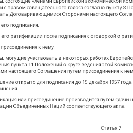
ны, состоящие членами Европейской экономической коми
и с правом совещательного голоса согласно пункту 8 П
тать Договаривающимися Сторонами настоящего Согла
 его подписания,
м его ратификации после подписания с оговоркой о рат
м присоединения к нему.
ны, могущие участвовать в некоторых работах Европей
ния пункта 11 Положений о круге ведения этой Комисс
ми настоящего Соглашения путем присоединения к нему 
ашение открыто для подписания до 15 декабря 1957 года
инения.
фикация или присоединение производится путем сдачи 
ации Объединенных Наций соответствующего акта.
Статья 7