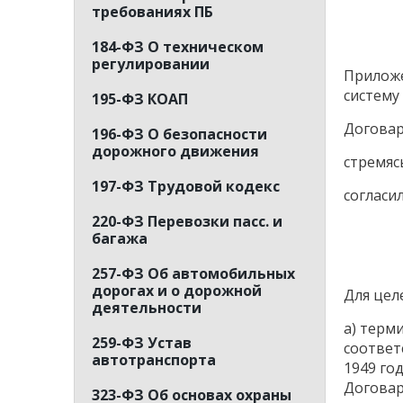
требованиях ПБ
184-ФЗ О техническом
регулировании
Приложе
систему
195-ФЗ КОАП
Догова
196-ФЗ О безопасности
дорожного движения
стремяс
197-ФЗ Трудовой кодекс
согласи
220-ФЗ Перевозки пасс. и
багажа
257-ФЗ Об автомобильных
дорогах и о дорожной
Для цел
деятельности
a) терм
259-ФЗ Устав
соответ
автотранспорта
1949 го
Договар
323-ФЗ Об основах охраны