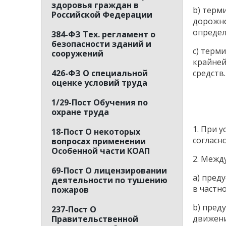
здоровья граждан в
b) терм
Российской Федерации
дорожно
определ
384-ФЗ Тех. регламент о
безопасности зданий и
c) терм
сооружений
крайней
426-ФЗ О специальной
средств.
оценке условий труда
1/29-Пост Обучения по
охране труда
1. При 
18-Пост О некоторых
согласн
вопросах применении
Особенной части КОАП
2. Межд
69-Пост О лицензировании
a) пред
деятельности по тушению
в частно
пожаров
b) пред
237-Пост О
движени
Правительственной