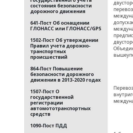
государственного учета
двустор
состояния безопасности
перевоз
дорожного движения
междуна
допуска
641-Пост Об оснащении
ГЛОНАСС или ГЛОНАСС/GPS
междуна
предпис
1502-Пост Об утверждении
двустор
Правил учета дорожно-
Объедин
транспортных
вышеупо
происшествий
864-Пост Повышение
безопасности дорожного
движения в 2013-2020 годах
Перевоз
1507-Пост О
внутриг
государственной
междуна
регистрации
автомототранспортных
средств
1090-Пост ПДД