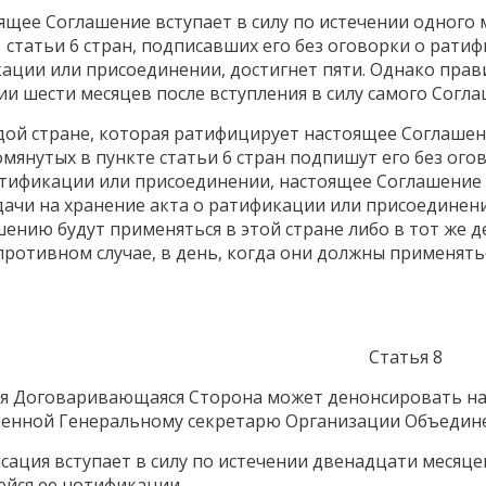
оящее Соглашение вступает в силу по истечении одного м
1 статьи 6 стран, подписавших его без оговорки о рати
ации или присоединении, достигнет пяти. Однако прав
ии шести месяцев после вступления в силу самого Согла
ждой стране, которая ратифицирует настоящее Соглашени
омянутых в пункте статьи 6 стран подпишут его без ого
атификации или присоединении, настоящее Соглашение в
сдачи на хранение акта о ратификации или присоединен
шению будут применяться в этой стране либо в тот же де
 противном случае, в день, когда они должны применят
Статья 8
ая Договаривающаяся Сторона может денонсировать н
енной Генеральному секретарю Организации Объедин
нсация вступает в силу по истечении двенадцати месяц
йся ее нотификации.